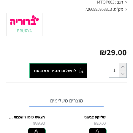
דגם:
MTOP003
מק"ט:
7266995958813
BRURYA
₪29.00
לתשלום מהיר מאובטח
מוצרים משלימים
שלייקס צבעוני
חצאית טוטו 7 שכבות - אדום
₪39.90
₪20.00