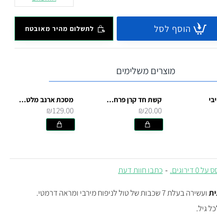
הוסף לסל
לתשלום מהיר מאובטח
מוצרים משלימים
יבי
קשת חד קרן פרחונית לתחפושת קוספליי
מסכת ארנב מלטקס
₪129.00
₪20.00
 0 דירוגים.
-
כתבו חוות דעת
ית
ועשירה בעלת 7 שכבות של טול לניפוח מירבי ומראה דרמטי.
ל גיל.