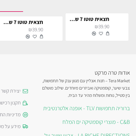
חצאית טוטו 7 שכבות - אדום
חצאית טוטו 7 שכבות - ירוק
₪39.90
₪39.90
אודות טרה מרקט
Tera Market – חנות אונליין עם מגוון ענק של תחפושות,
צבעי שיער, קוסמטיקה ואביזרים מיוחדים. שילוב מושלם
יצירת קשר
בין סטייל, נוחות ומשלוח מהיר עד הבית.
תקנון רכיש
ברוריה תחפושות TLV - אופנה אלטרנטיבית
מדיניות הח
C&B - מוצרי קוסמטיקה ים המלח
מידע על מש
LA RICHE DIRECTIONS - צבעי שיער על