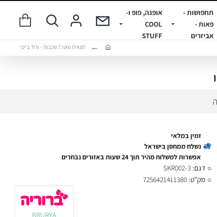
תחפושות -
אופנה, פופ ו-
פאות -
COOL
אביזרים
STUFF
חצאית טוטו 7 שכבות - ורוד בייבי
ה
זמין במלאי
נשלח ממחסן בישראל
אפשרות למשלוח מהיר תוך 24 שעות באזורים נבחרים
דגם:
SKR002-3
מק"ט:
7256421411380
BRURYA