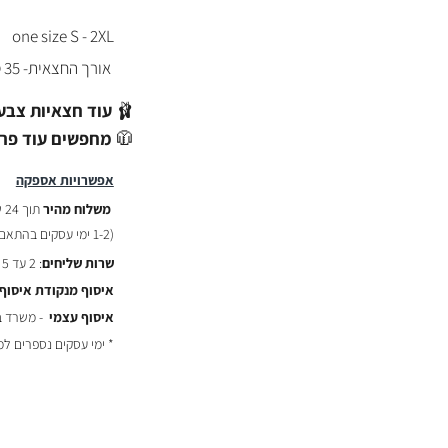
one size S - 2XL
אורך החצאית- 35 ס"מ.
🩰
עוד חצאיות צבע
🧥
מחפשים עוד פרי
אפשרויות אספקה
משלוח מהיר
תוך 24 שעות :
(
1-2 ימי עסקים בהתאם לשעת ההזמנה)
שרות שליחים
: 2 עד 5 ימי עסקים - ₪29
איסוף מנקודת איסוף
איסוף עצמי
- משרד באר יעקב
* ימי עסקים נספרים ל