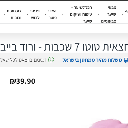
צבעי
הכל לשיער –
ה
הארי
פריטי
צעצועים
שיער
טיפוח ושיקום
פוטר
לבוש
ובובות
צבעוניים
שיער
אית טוטו 7 שכבות - ורוד בייבי
משלוח מהיר ממחסן בישראל
זמינים בווצאפ לכל שאל
₪39.90