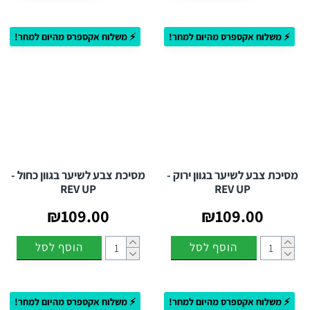
עם מסכת הצבע NOUVELLE REV UP, תוכלו לשמור על גוון רענן וזוהר
⚡ משלוח אקספרס מהיום למחר!
⚡ משלוח אקספרס מהיום למחר!
בכל זמן, בקלות ובנוחות.
שאלות ותשובות נפוצות – מסכת צבע NOUVELLE REV UP
שאלה: מהי המטרה העיקרית של מסכת הצבע NOUVELLE REV
UP?
תשובה:
מסכת הצבע NOUVELLE REV UP מציעה פתרון מושלם
לשימור וחידוש גוון השיער. היא מאפשרת להחזיר לשיער את הצבע החי
והמרשים בקלות, גם בין צביעות, ואידיאלית לרענון הצבע מבלי להתחייב
מסיכת צבע לשיער בגוון ירוק -
מסיכת צבע לשיער בגוון כחול -
לצביעה קבועה.
REV UP
REV UP
שאלה: האם המסכה גם מטפחת את השיער בנוסף לרענון הצבע?
₪109.00
₪109.00
תשובה:
כן. במקביל לחידוש הגוון, המסכה מעניקה הזנה עמוקה וברק
טבעי. הפורמולה המתקדמת שלה מועשרת ברכיבים מזינים השומרים
הוסף לסל
הוסף לסל
על בריאות השיער ומעניקים לו רכות וחיוניות. היא מכילה מרכיבים
שנבחרו במיוחד לשפר את בריאות השיער, להגן עליו ולהעניק לו מראה
זוהר ורענן.
⚡ משלוח אקספרס מהיום למחר!
⚡ משלוח אקספרס מהיום למחר!