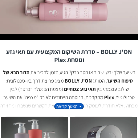
BOLLY J'ON – סדרת השיקום המקצועית עם תאי גזע
ונוסחת Plex
השיער שלך יבש, שביר או חסר ברק? הגיע הזמן להכיר את
הדור הבא של
טיפוח השיער
. המותג
BOLLY J'ON
מציג פריצת דרך ביו-טכנולוגית:
שילוב עוצמתי בין
תאי גזע צמחיים
(מצמח הסנטלה רברסה) לבין
טכנולוגיית
Plex
מתקדמת. הנוסחה הייחודית לא רק "מצפה" את השיער
מבחוץ, אלא חודרת לעומק הסיב, בונה מחדש את הקשרים שנשברו ומחזירה
לשיער את החיות שאבדה לו.
המדע מאחורי BOLLY J'ON:
סוד הקסם טמון ברכיב ה-
Centella
Reversa
. תאי הגזע של הצמח ידועים ביכולתם לחדש רקמות, וכשהם