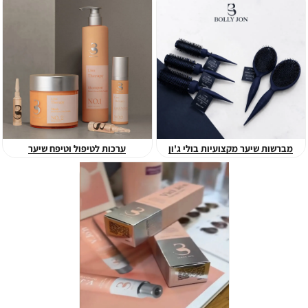
שאלות ותשובות נפוצות – סדרת השיקום BOLLY J'ON
שאלה: מה מייחד את סדרת השיקום המקצועית של BOLLY J'ON?
תשובה:
המותג BOLLY J'ON מציג פריצת דרך ביו-טכנולוגית המהווה את
הדור הבא של טיפוח השיער. הייחוד הוא בשילוב העוצמתי בין תאי גזע
צמחיים (מצמח הסנטלה רברסה) לבין טכנולוגיית Plex מתקדמת,
המעניקים שיקום אבסולוטי לשיער.
מברשות שיער מקצועיות בולי ג'ון
ערכות לטיפול וטיפח שיער
שאלה: כיצד פועלת נוסחת ה-Plex ותאי הגזע על השיער?
תשובה:
הנוסחה הייחודית חודרת לעומק סיב השערה, בונה מחדש את
הקשרים שנשברו ומחזירה לשיער את החיות שאבדה לו. ה-Plex מחבר
מחדש קשרים גופרתיים בשיערה ומונע שבירה ונשירה כתוצאה מיובש, בעוד
שתאי הגזע של צמח הסנטלה רברסה ידועים ביכולתם לחדש רקמות.
שאלה: אילו יתרונות ותוצאות מספקת הסדרה לשיער?
תשובה:
הסדרה מעניקה שיקום עמוק ומבני, ובוסט של לחות אינטנסיבית
ההופכת גם שיער קש ומרדני למשי רך ונעים למגע. היא מחזירה לשיער את