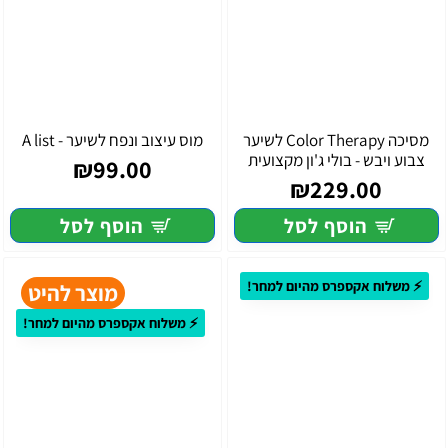
מסיכה Color Therapy לשיער
מוס עיצוב ונפח לשיער - A list
צבוע ויבש - בולי ג'ון מקצועית
₪99.00
₪229.00
הוסף לסל
הוסף לסל
⚡ משלוח אקספרס מהיום למחר!
מוצר להיט
⚡ משלוח אקספרס מהיום למחר!