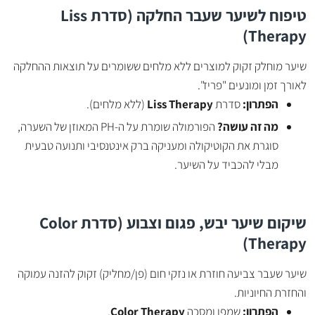
טיפוח לשיער שעבר החלקה (סדרת Liss
Therapy)
שיער מוחלק זקוק למוצרים ללא מלחים ששומרים על תוצאות ההחלקה
לאורך זמן ומונעים "פריז".
הפתרון:
סדרת
Liss Therapy
(ללא מלחים).
מה זה עושה?
הפורמולה שומרת על ה-PH המאוזן של השערה,
סוגרת את הקוטיקולה ומעניקה ברק אינטנסיבי ותנועה טבעית
מבלי להכביד על השיער.
שיקום שיער יבש, פגום וצבוע (סדרת Color
Therapy)
שיער שעבר צביעה חוזרת או נזקי חום (פן/מחליק) זקוק להזנה עמוקה
והחזרת החיוניות.
הפתרון:
שמפו ומסכה
Color Therapy
.