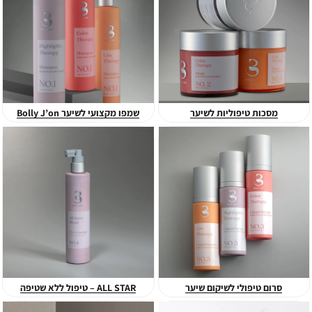
משולבים עם מולקולת ה-Plex, התוצאה היא שיקום אבסולוטי של שיער
שעבר תהליכים כימיים (החלקות, צבע, הבהרות) או נזקי אקלים.
למה הסדרה הזו היא חובה לשיער שלך?
✅
שיקום עמוק ומבני:
ה-Plex מחבר מחדש קשרים גופרתיים
בשיערה ומונע שבירה ונשירה כתוצאה מיובש.
✅
בוסט של לחות:
מעניקה לחות אינטנסיבית שהופכת גם שיער קש
מסכות טיפוליות לשיער
שמפו מקצועי לשיער Bolly J’on
ומרדני למשי רך ונעים למגע.
✅
ברק של מספרה:
מחזירה לשיער את הברק הטבעי והזוהר,
למראה בריא ומלא חיים מהשימוש הראשון.
✅
הגנה מתמשכת:
יוצרת מעטפת הגנה על השערה מפני נזקי חום
וסביבה.
למי מתאימה סדרת BOLLY J'ON?
המוצרים פותחו במיוחד לשיער יבש,
פגום, צבוע או לשיער שעבר החלקה וזקוק לטיפול SOS משקם.
הזמיני עכשיו את מוצרי BOLLY J'ON המקוריים ותחזירי לשיער שלך
סרום טיפולי לשיקום שיער
ALL STAR – טיפול ללא שטיפה
את הכוח והיופי!