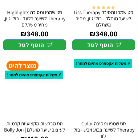
סט שמפו ומסיכה Liss Therapy
סט שמפו ומסיכה Highlights
לשיער מוחלק - בולי ג'ון, מחיר
Therapy לשיער בלונד - בולי ג'ון,
משתלם
מחיר משתלם
₪348.00
₪348.00
הוסף לסל
הוסף לסל
⚡ משלוח אקספרס מהיום למחר!
מוצר להיט
⚡ משלוח אקספרס מהיום למחר!
סט שמפו ומסיכה Color
סט מברשות מקצועיות קרמיות
Therapy לשיער צבוע ויבש - בולי
לעיצוב שיער מושלם | Bolly Jon
ג'ון