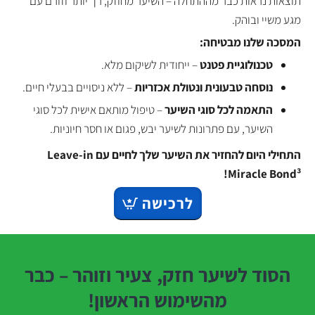
תוצאות נראות כבר מההתחלה – השיער מחוזק, רך יותר וזורם עם
מגע משיי ובוהק.
המסכה שלנו מבטיחה:
טכנולוגיית פטנט
– ייחודית לשיקום מלא.
נוסחה טבעונית ונטולת אכזריות
– ללא ניסויים בבעלי חיים.
התאמה לכל סוגי השיער
– טיפול מותאם אישית לכל סוגי
השיער, עם פתרונות לשיער יבש, פגום או חסר חיוניות.
התחילי היום להחזיר את השיער שלך לחיים עם Leave-in
Miracle Bond³!
לרכישה
הסוד לשיער חזק, צעיר וזוהר – כבר
מהשימוש הראשון!