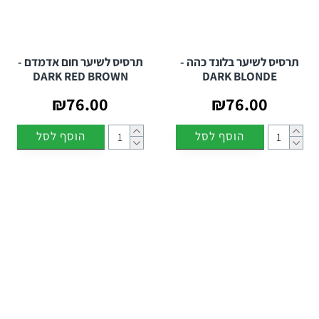
שיער, כך שהתוצאה היא שיער מלא, רענן ומטופח.
8 גוונים טבעיים
: גווני התרסיס פותחו במיוחד כדי להתמזג עם כל
גוון שיער, ומספקים מראה אחיד וטבעי לכל סוגי השיער.
תרסיס לשיער בלונד כהה -
תרסיס לשיער חום אדמדם -
למי מתאים התרסיס?
DARK RED BROWN
DARK BLONDE
התרסיס מיועד לכל מי שמחפשת פתרון מהיר, נוח ויעיל לכיסוי שורשים
₪76.00
₪76.00
אפורים, לתיקון קו שיער דליל או להסתרת קרחות וצלקות בין הביקורים
במספרה.
הוסף לסל
הוסף לסל
למה לבחור בתרסיס לכיסוי שורשי שיער לבן?
אם את מחפשת פתרון מהיר, נוח ויעיל להסתרת שורשים אפורים, לתיקון
קו שיער דליל ולהענקת מראה שיער מלא ובריא - התרסיס לכיסוי שורשים
הוא הבחירה המושלמת עבורך.
עם גוונים טבעיים ונוסחה עמידה במים וזיעה, התרסיס יעניק לך מראה
מושלם בין הביקורים במספרה!