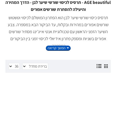
AGE beautiful - תרסיס לכיסוי שורשי שיער לבן - הדרך המהירה
והיעילה להסתרת שורשים אפורים
תרסיס כיסוי שורשי שיער לבן הוא הפתרון המושלם לכיסוי וטשטוש
שורשים אפורים במהירות ובקלות, עד הביקור הבא במספרה. צבע
השיער הזמני הראשון עם טכנולוגיית אנטי אייג'ינג מסתיר שורשים
אפורים בשניות ומספק פתרון אידיאלי לכיסוי זמני בין הביקורים
במספרה.
יתרונות התרסיס לכיסוי שורשי שיער לבן:
כיסוי מהיר וקל
: תרסיס כיסוי שורשים מספק פתרון מיידי להסוואת
שורשים אפורים בתוך שניות, מושלם לשימוש בבית או בדרכים.
עמידות במים וזיעה
: נוסחה ייחודית עמידה שמבטיחה כיסוי
איכותי שאינו מכתים או מלכלך ונשאר עד החפיפה הבאה.
תוספת נפח ומילוי קו שיער דליל
: התרסיס מכיל סיבים עדינים
שמעניקים נפח, צובעים את הקרקפת ומסייעים בהסתרת קרחות
וצלקות.
מראה טבעי ובריא יותר
: מאפשר כיסוי עדין וטבעי של דלילות