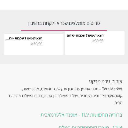
פריטים מומלצים שכדאי לקחת בחשבון
חצאית טוטו 7 שכבות - אדום
חצאית טוטו 7 שכבות - ורוד בייבי
₪39.90
₪39.90
אודות טרה מרקט
Tera Market – חנות אונליין עם מגוון ענק של תחפושות, צבעי שיער,
קוסמטיקה ואביזרים מיוחדים. שילוב מושלם בין סטייל, נוחות ומשלוח מהיר עד
הבית.
ברוריה תחפושות TLV - אופנה אלטרנטיבית
C&B - מוצרי קוסמטיקה ים המלח