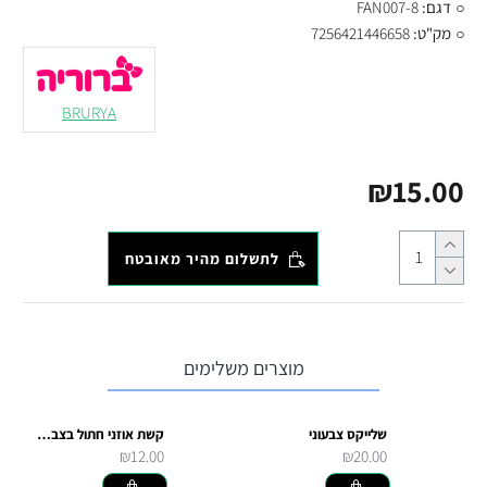
דגם:
FAN007-8
מק"ט:
7256421446658
BRURYA
₪15.00
לתשלום מהיר מאובטח
מוצרים משלימים
שלייקס צבעוני
קשת אוזני חתול בצבעי גאווה
₪12.00
₪20.00