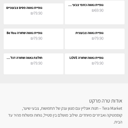
גופיית גאווה כתמי צבעי הגאווה
גופיית גאווה פסים צבעוניים
₪69.90
₪79.90
גופיית גאווה צבעונית
גופיית גאווה שחורה Be You
₪79.90
₪79.90
גופיית גאווה שחורה LOVE
חולצת גאווה שחורה דגל LGBT
₪79.90
₪79.90
אודות טרה מרקט
Tera Market – חנות אונליין עם מגוון ענק של תחפושות, צבעי שיער,
קוסמטיקה ואביזרים מיוחדים. שילוב מושלם בין סטייל, נוחות ומשלוח מהיר עד
הבית.