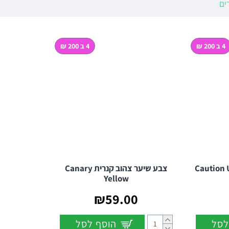
ים
ל (UV):
רוצים לבלוט במסיבות? חלק מגווני הניאון שלנו זוהרים תחת תאורת מועדונים (UV) למראה פלור
לים בסדרה:
צהוב בהיר, חי, אופטימי ומלא באנרגיה חיובית.
4 ב 200 ₪
4 ב 200 ₪
צהוב ניאון בועט וזרחני במיוחד, שמגיב וזוהר בחושך תחת תאורת UV.
צהוב עמוק, חם ועשיר יותר, המעניק מראה בהשראת פרחי החמנייה.
 וזוהר:
רים ביותר בסקלת הצבעים. לקבלת התוצאה ה"נקייה", הזוהרת והמדויקת ביו
ם:
צהוב הוא צבע יסוד מעולה! מכיוון שהסדרה ניתנת לערבוב, תוכלו לשלב או
צבע שיער צהוב קנרית Canary
Yellow
₪59.00
לסל
הוסף לסל