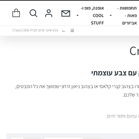
תחפושות -
אופנה, פופ ו-
פאות -
COOL
אביזרים
STUFF
צבע שיער צהוב מבית Crazy Color
ו בצהוב קנרי קלאסי או בצהוב ניאון זרחני שמושך את כל המבטים,
ר שלכם.
מום וחסר חיים.
קבוע המבוסס על פורמולה שהיא 100% טבעונית (Vegan), ללא אמוניה וללא חמצן – השומרת על בריאות השערה ומותירה אותה רכה