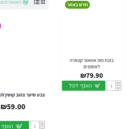
השוואת מוצר
חדש באתר
אפקט זוהר באולטרה-סגו
הגוונים הצהובים המובי
Canary Yellow (צהוב קנרי):
Caution UV (צהוב אזהרה):
Sunflower (חמנייה):
הטיפ המקצועי לצהוב נקי
בובת פופ אוואטר קטארה
צהוב הוא אחד הגוונים הבהי
לאספנים
₪79.90
ברמה 9-10).
בונוס ליצירתיי
אישית משלכם.
הוסף לסל
צבע שיער צהוב קושין Caution UV
₪59.00
הוסף 