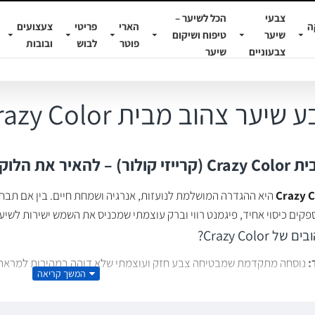
צבעי
הכל לשיער –
ה
הארי
פריטי
צעצועים
שיער
טיפוח ושיקום
פוטר
לבוש
ובובות
צבעוניים
שיער
 שיער צהוב מבית Crazy Color
ם צבע עוצמתי
Crazy C
היא ההגדרה המושלמת לנועזות, אנרגיה ושמחת חיים. בין אם תבחר
פקים כיסוי אחיד, פיגמנט רווי וברק עוצמתי שמכניס את השמש ישירות לשיע
Crazy Colo?
:
נוסחה מתקדמת שמבטיחה צבע חזק ועוצמתי שלא דוהה במהירות למראה ע
חת:
צבע חצי-