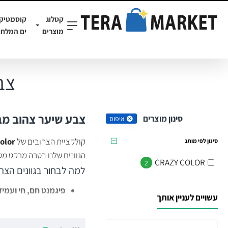
קטלוג
קוסמטיק
מוצרים
ים המלח
צבע
צבע שיער צהוב מבית Crazy Color (קרייזי קולור) – להאיר את הלוק ע
סינון מוצרים
איפוס
קולקציית הצהובים של
olor
סינון לפי מותג
הגוונים שלנו בטרה מרקט מס
CRAZY COLOR
2
למה לבחור בגוונים הצהובים של r
פיגמנט חם, חי ועמיד
עשויים לעניין אותך
צביעה בטוחה ומטפ
וגמישה.