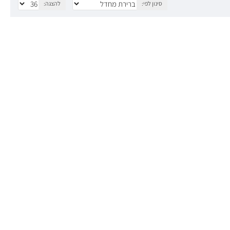
סינון לפי:
להצגה:
סנטי מהפנט ובלתי נשכח.
תר, חובה ליישם את הצבע על בסיס שיער מובהר היטב (בלונד נקי
תו עם מעט צבע כחול של קרייזי קולור כדי ליצור גוון ירוק בהתאמה