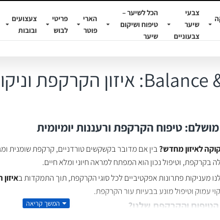
צבעי
הכל לשיער –
ה
הארי
פריטי
צעצועים
שיער
טיפוח ושיקום
פוטר
לבוש
ובובות
צבעוניים
שיער
זון הקרקפת וניקוי יומיומי
ושלם: טיפוח הקרקפת ורעננות יומיומית
קה לאיזון מחדש?
בין אם מדובר בקשקשים טורדניים, קרקפת שומנית ומג
 בקרקפת, וטיפול נכון הוא המפתח למראה חיוני ומלא חיים.
לנו מעניקות פתרונות אפקטיביים לכל סוגי הקרקפת, תוך התמקדות ב
איזון
וי עמוק וטיפול מונע בבעיות עור הקרקפת.
הטיפוח והקרקפת שלנו?