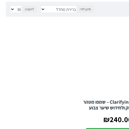
רת הקשקשים.
סינון לפי:
להצגה:
 ובריא.
פה.
Clarifying Shampoo – שמפו מטהר
וק ולחידוש שיער צבוע
₪240.0