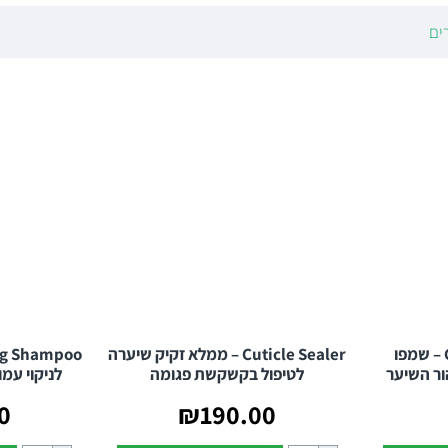
ם:
שמפו וטיפולים ממוקדים המנקים את הקרקפת ביסודיות ומונעים את חז
ים
ו שומנית:
מוצרים המרגיעים גירויים ומווסתים את הפרשת השומן למראה נקי
רות טיפוח המעניקות לחות וברק מבלי להכביד על השערה.
ורמולות המבוססות על רכיבים מרעננים המעניקים תחושת חיוניות בכל חפי
ובלים מקרקפת שומנית או מגרדת, מומלץ להשאיר
ייה בכל יום. בחרו את השילוב המדויק לקרקפת בריאה יותר.
Clarifying Shampoo – שמפו
Cuticle Sealer – ממלא זקיק שיערה
הור השיער
לטיפול בקשקשת פגומה
לניקוי עמ
0
₪190.00