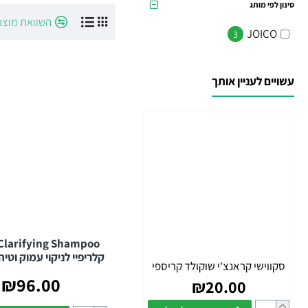
סינון לפי מותג
פתרונות נגד קשקשי
השוואת מוצר
איזון קרקפת רגישה א
JOICO
3
טיפול יומיומי עדין:
סד
ניקוי עמוק ורעננות:
פ
עשויים לעניין אותך
טיפ מהמומחים שלנו:
לס
את השמפו למשך 2-3 דקות לפני השטיפה, כדי לאפשר לרכיבים הפעילים לבצע
טיפול מונע
יעיל.
השיער שלך ראוי להתחלה נק
קלריפיי לניקוי עמוק וטי
סקווישי קראנצ'י שוקולד קריספי
₪96.00
₪20.00