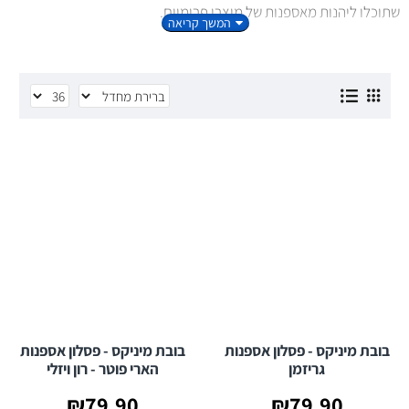
שתוכלו ליהנות מאספנות של מוצרי פרימיום.
MINIX
מביאה לכם את הבובות המקוריות, ולא פעם תיתקלו בחיקויים
זולים - לכן חשוב לוודא שאתם רוכשים את המוצר המקורי כדי להבטיח
איכות ועמידות לאורך זמן.
הוסיפו היום את הבובה הבאה לאוסף שלכם!
בובת מיניקס - פסלון אספנות
בובת מיניקס - פסלון אספנות
גריזמן
הארי פוטר - רון ויזלי
₪79.90
₪79.90