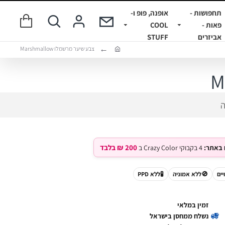
תחפושות -
אופנה, פופ ו-
פאות -
COOL
אביזרים
STUFF
צבע שיער מרשמלו Marshmallow
ה
200 ₪ בלבד
 באתר:
4 בקבוקי Crazy Color ב
יים
🚫
ללא אמוניה
🧪
ללא PPD
זמין במלאי
נשלח ממחסן בישראל