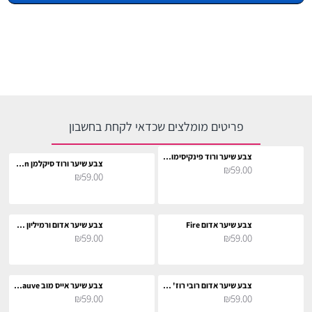
פריטים מומלצים שכדאי לקחת בחשבון
צבע שיער ורוד פינקיסימו Pinkissimo
צבע שיער ורוד סיקלמן Cyclamen
₪59.00
₪59.00
צבע שיער אדום Fire
צבע שיער אדום ורמיליון Vermillion Red
₪59.00
₪59.00
צבע שיער אדום רובי רוז' Ruby Rouge
צבע שיער אייס מוב Ice Mauve
₪59.00
₪59.00