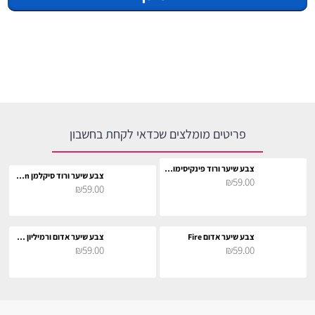
פריטים מומלצים שכדאי לקחת בחשבון
צבע שיער ורוד פינקיסימו Pinkissimo
צבע שיער ורוד סיקלמן Cyclamen
₪59.00
₪59.00
צבע שיער אדום Fire
צבע שיער אדום ורמיליון Vermillion Red
₪59.00
₪59.00