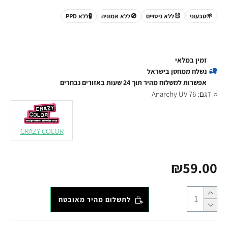
🌱
טבעוני
🐰
ללא ניסויים
🚫
ללא אמוניה
🧪
ללא PPD
זמין במלאי
נשלח ממחסן בישראל
אפשרות למשלוח מהיר תוך 24 שעות באזורים נבחרים
דגם:
Anarchy UV 76
CRAZY COLOR
₪59.00
לתשלום מהיר מאובטח