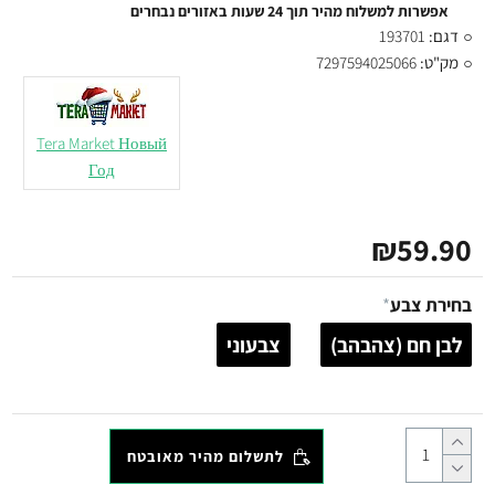
אפשרות למשלוח מהיר תוך 24 שעות באזורים נבחרים
דגם:
193701
מק"ט:
7297594025066
Tera Market Новый
Год
₪59.90
בחירת צבע
לבן חם (צהבהב)
צבעוני
לתשלום מהיר מאובטח