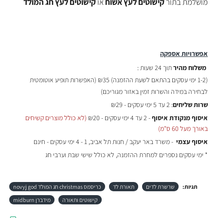
מושלמת בתור
קישוטים לעץ אשוח
או
קישוטים לעץ חג המולד
אפשרויות אספקה
משלוח מהיר
תוך 24 שעות :
(
1-2 ימי עסקים בהתאם לשעת ההזמנה)
₪35 (האפשרות תופיע אוטומטית
לבחירה במידה והשרות זמין באזור מגוריכם)
שרות שליחים
: 2 עד 5 ימי עסקים - ₪29
איסוף מנקודת איסוף
- 2 עד 4 ימי עסקים - ₪20
(לא כולל מוצרים קשיחים
באורך מעל 60 ס"מ)
איסוף עצמי
- משרד באר יעקב / חנות תל אביב, 1 - 4 ימי עסקים - חינם
* ימי עסקים נספרים למחרת ההזמנה, לא כולל שישי שבת וערבי חג
תגיות:
שרשרת לדים
תאורת לד
כריסמס christmas חג המולד novyj god
קישוטים ותאורה
מידברן midburn