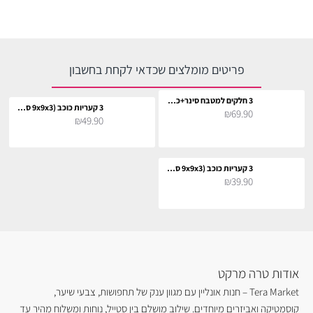
פריטים מומלצים שכדאי לקחת בחשבון
3 חלקים למטבח סינר+כפפה+תחתית לסיר
3 קעריות כוכב (9x9x3 ס"מ)
₪69.90
₪49.90
3 קעריות כוכב (9x9x3 ס"מ)
₪39.90
אודות טרה מרקט
Tera Market – חנות אונליין עם מגוון ענק של תחפושות, צבעי שיער,
קוסמטיקה ואביזרים מיוחדים. שילוב מושלם בין סטייל, נוחות ומשלוח מהיר עד