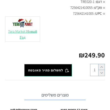
דגם:
TRE020-1
מק"ט:
7256421410055
725642141005
UPC:
Tera Market Новый
Год
₪249.90
לתשלום מהיר מאובטח
מוצרים משלימים
מארז 12 כדורים במגוון צבעים לעץ
מארז אצטרובלים לעץ חג המולד