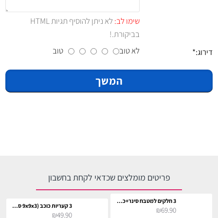
שימו לב:
לא ניתן להוסיף תגיות HTML
בביקורת.!
לא טוב
טוב
דירוג:
המשך
פריטים מומלצים שכדאי לקחת בחשבון
3 חלקים למטבח סינר+כפפה+תחתית לסיר
3 קעריות כוכב (9x9x3 ס"מ)
₪69.90
₪49.90