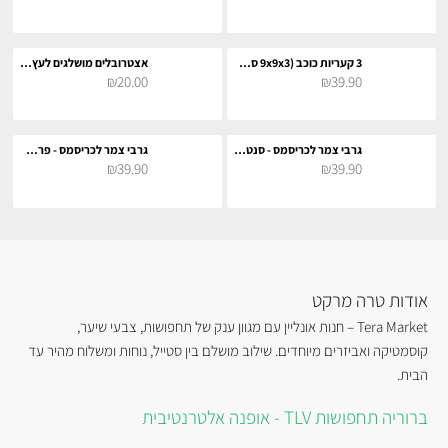
3 קעריות כוכב (9x9x3 ס"מ)
אצטרובלים מושלגים לעץ חג המולד
₪20.00
₪39.90
גרבי צמר לכריסמס - סנטה ואיילים
גרבי צמר לכריסמס - פרצוף אייל
₪39.90
₪39.90
אודות טרה מרקט
Tera Market – חנות אונליין עם מגוון ענק של תחפושות, צבעי שיער,
קוסמטיקה ואביזרים מיוחדים. שילוב מושלם בין סטייל, נוחות ומשלוח מהיר עד
הבית.
ברוריה תחפושות TLV - אופנה אלטרנטיבית