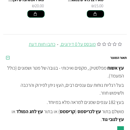
₪20.00
₪15.00
מובסס על 0 דירוגים.
-
כתבו חוות דעת
תאור המוצר
עץ אשוח
מפלסטיק , מקסים ואיכותי - בגובה של מטר ושמונים (כולל
המעמד).
בעל רגליות נוחות עם ענפים רבים, העץ ניתן לפירוק והרכבה
ולשימוש חוזר.
בעץ 182 ענפים שמנים למראה מלא במיוחד.
מושלם בתור
עץ לכריסמס
(
קריסמס
) או בתור
עץ לחג המולד
או
עץ לנובי גוד
.