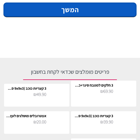
המשך
פריטים מומלצים שכדאי לקחת בחשבון
3 חלקים למטבח סינר+כפפה+תחתית לסיר
3 קעריות כוכב (9x9x3 ס"מ)
₪69.90
₪49.90
3 קעריות כוכב (9x9x3 ס"מ)
אצטרובלים מושלגים לעץ חג המולד
₪20.00
₪39.90