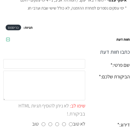
איסוף עצמי
- משרד באר יעקב / חנות תל אביב, 1 - 4 ימי עסקים - חינם
* ימי עסקים נספרים למחרת ההזמנה, לא כולל שישי שבת וערבי חג
תגיות:
כריסמס
חוות דעת
כתבו חוות דעת
שם פרטי:
הביקורת שלכם:
שימו לב:
לא ניתן להוסיף תגיות HTML
בביקורת.!
לא טוב
טוב
דירוג: