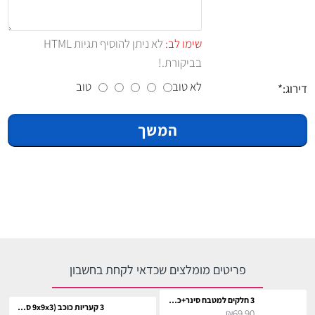
שימו לב:
לא ניתן להוסיף תגיות HTML
בביקורת.!
לא טוב
טוב
דירוג:
המשך
פריטים מומלצים שכדאי לקחת בחשבון
3 חלקים למטבח סינר+כפפה+תחתית לסיר
3 קעריות כוכב (9x9x3 ס"מ)
₪69.90