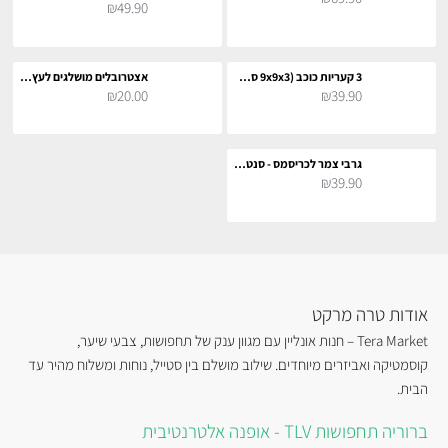
₪49.90
3 קעריות כוכב (9x9x3 ס"מ)
אצטרובלים מושלגים לעץ חג המולד
₪20.00
₪39.90
גרבי צמר לכריסמס - סנטה ואיילים
₪39.90
אודות טרה מרקט
Tera Market – חנות אונליין עם מגוון ענק של תחפושות, צבעי שיער,
קוסמטיקה ואביזרים מיוחדים. שילוב מושלם בין סטייל, נוחות ומשלוח מהיר עד
הבית.
ברוריה תחפושות TLV - אופנה אלטרנטיבית