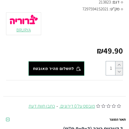
דגם:
213823
מק"ט:
7297594152021
BRURYA
₪49.90
לתשלום מהיר מאובטח
מובסס על 0 דירוגים.
-
כתבו חוות דעת
תאור המוצר
3 קעריות כוכב (9x9x3 ס"מ)