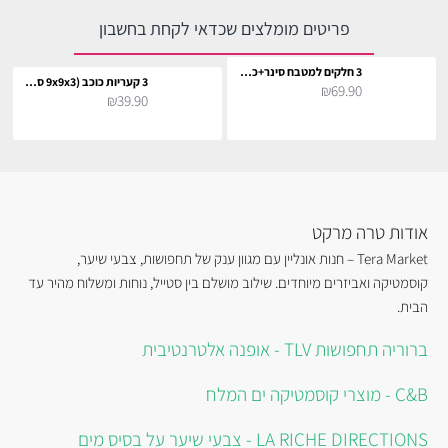
פריטים מומלצים שכדאי לקחת בחשבון
3 חלקים למטבח סינר+כפפה+תחתית לסיר
3 קעריות כוכב (9x9x3 ס"מ)
₪69.90
₪39.90
אודות טרה מרקט
Tera Market – חנות אונליין עם מגוון ענק של תחפושות, צבעי שיער,
קוסמטיקה ואביזרים מיוחדים. שילוב מושלם בין סטייל, נוחות ומשלוח מהיר עד
הבית.
ברוריה תחפושות TLV - אופנה אלטרנטיבית
C&B - מוצרי קוסמטיקה ים המלח
LA RICHE DIRECTIONS - צבעי שיער על בסיס מים