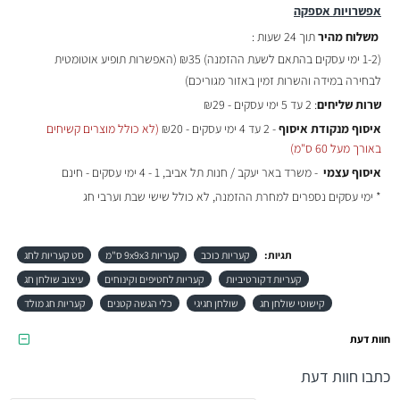
אפשרויות אספקה
משלוח מהיר
תוך 24 שעות :
(
1-2 ימי עסקים בהתאם לשעת ההזמנה)
₪35 (האפשרות תופיע אוטומטית
לבחירה במידה והשרות זמין באזור מגוריכם)
שרות שליחים
: 2 עד 5 ימי עסקים - ₪29
איסוף מנקודת איסוף
- 2 עד 4 ימי עסקים - ₪20
(לא כולל מוצרים קשיחים
באורך מעל 60 ס"מ)
איסוף עצמי
- משרד באר יעקב / חנות תל אביב, 1 - 4 ימי עסקים - חינם
* ימי עסקים נספרים למחרת ההזמנה, לא כולל שישי שבת וערבי חג
תגיות:
קעריות כוכב
קעריות 9x9x3 ס"מ
סט קעריות לחג
קעריות דקורטיביות
קעריות לחטיפים וקינוחים
עיצוב שולחן חג
קישוטי שולחן חג
שולחן חגיגי
כלי הגשה קטנים
קעריות חג מולד
חוות דעת
כתבו חוות דעת