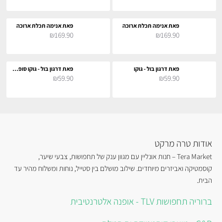
פאת אנימה תכלת ארוכה
פאת אנימה תכלת ארוכה
₪169.90
₪169.90
פאת דרגון בול - גוקו
פאת דרגון בול - גוקו סופר סאייה
₪59.90
₪59.90
אודות טרה מרקט
Tera Market – חנות אונליין עם מגוון ענק של תחפושות, צבעי שיער,
קוסמטיקה ואביזרים מיוחדים. שילוב מושלם בין סטייל, נוחות ומשלוח מהיר עד
הבית.
ברוריה תחפושות TLV - אופנה אלטרנטיבית