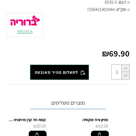
דגם:
6535-5
מק"ט:
7256421402944
BRURYA
₪69.90
לתשלום מהיר מאובטח
מוצרים משלימים
פפיון ורוד פוקסיה
קשת חד קרן פרחונית לתחפושת קוספליי
₪20.00
₪10.00