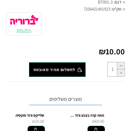
דגם:
BT001-3
מק"ט:
7256421401923
BRURYA
₪10.00
לתשלום מהיר מאובטח
מוצרים משלימים
פאת קרה בצבע ורוד פוקסיה
שלייקס ורוד פוקסיה
₪20.00
₪69.90