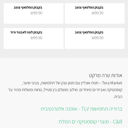
בקבוק הפלפאף צהוב
בקבוק הפלפאף צהוב
₪99.90
₪99.90
בקבוק הפלפאף צהוב
בקבוק לונה לאבגוד ורוד
₪99.90
₪99.90
אודות טרה מרקט
Tera Market – חנות אונליין עם מגוון ענק של תחפושות, צבעי שיער,
קוסמטיקה ואביזרים מיוחדים. שילוב מושלם בין סטייל, נוחות ומשלוח מהיר עד
הבית.
ברוריה תחפושות TLV - אופנה אלטרנטיבית
C&B - מוצרי קוסמטיקה ים המלח