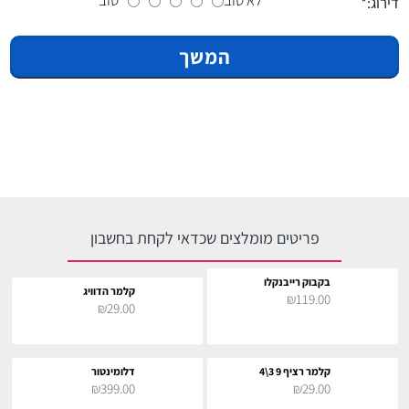
דירוג:
המשך
פריטים מומלצים שכדאי לקחת בחשבון
בקבוק רייבנקלו
קלמר הדוויג
₪119.00
₪29.00
קלמר רציף 9 3\4
דלומינטור
₪399.00
₪29.00