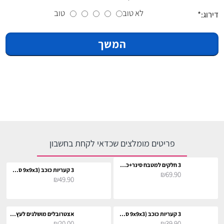
לא טוב
טוב
דירוג:
המשך
פריטים מומלצים שכדאי לקחת בחשבון
3 חלקים למטבח סינר+כפפה+תחתית לסיר
3 קעריות כוכב (9x9x3 ס"מ)
₪69.90
₪49.90
3 קעריות כוכב (9x9x3 ס"מ)
אצטרובלים מושלגים לעץ חג המולד
₪20.00
₪39.90