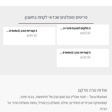
פריטים מומלצים שכדאי לקחת בחשבון
3 חלקים למטבח סינר+כפפה+תחתית לסיר
3 קעריות כוכב (9x9x3 ס"מ)
₪69.90
₪49.90
3 קעריות כוכב (9x9x3 ס"מ)
₪39.90
אודות טרה מרקט
Tera Market – חנות אונליין עם מגוון ענק של תחפושות, צבעי שיער,
קוסמטיקה ואביזרים מיוחדים. שילוב מושלם בין סטייל, נוחות ומשלוח מהיר עד
הבית.