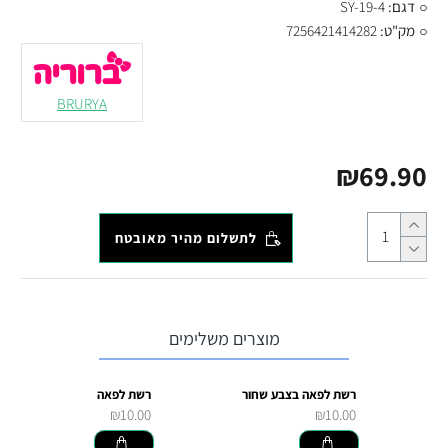
דגם:
SY-19-4
מק"ט:
7256421414282
BRURYA
₪69.90
לתשלום מהיר מאובטח
מוצרים משלימים
רשת לפאה בצבע שחור
רשת לפאה
₪10.00
₪10.00