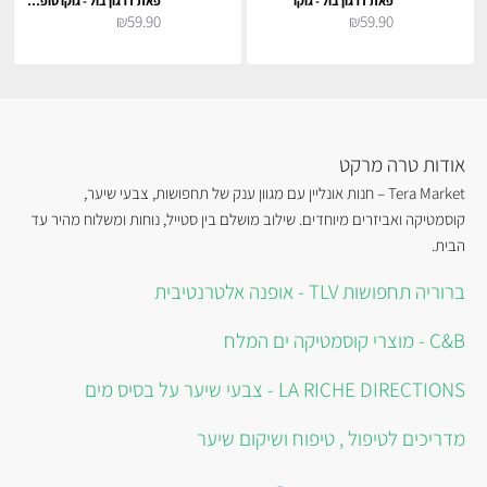
פאת דרגון בול - גוקו
פאת דרגון בול - גוקו סופר סאייה
₪59.90
₪59.90
אודות טרה מרקט
Tera Market – חנות אונליין עם מגוון ענק של תחפושות, צבעי שיער,
קוסמטיקה ואביזרים מיוחדים. שילוב מושלם בין סטייל, נוחות ומשלוח מהיר עד
הבית.
ברוריה תחפושות TLV - אופנה אלטרנטיבית
C&B - מוצרי קוסמטיקה ים המלח
LA RICHE DIRECTIONS - צבעי שיער על בסיס מים
מדריכים לטיפול , טיפוח ושיקום שיער