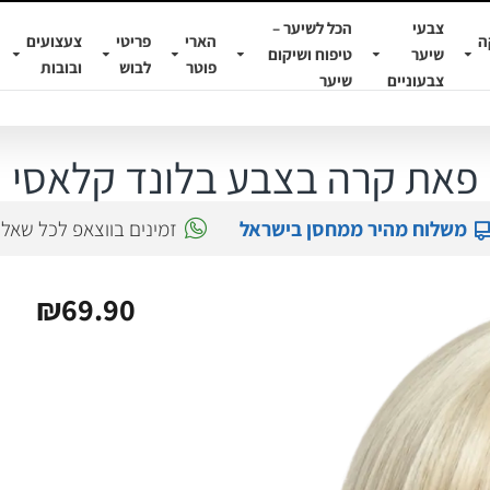
צבעי
הכל לשיער –
ה
הארי
פריטי
צעצועים
שיער
טיפוח ושיקום
פוטר
לבוש
ובובות
צבעוניים
שיער
פאת קרה בצבע בלונד קלאסי
משלוח מהיר ממחסן בישראל
זמינים בווצאפ לכל שאל
₪69.90