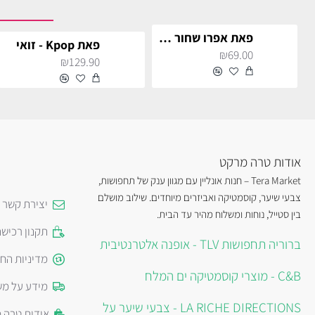
פאת אפרו שחור גדולה
פאת Kpop - זואי
₪69.00
₪129.90
אודות טרה מרקט
Tera Market – חנות אונליין עם מגוון ענק של תחפושות,
צבעי שיער, קוסמטיקה ואביזרים מיוחדים. שילוב מושלם
יצירת קשר
בין סטייל, נוחות ומשלוח מהיר עד הבית.
תקנון רכיש
ברוריה תחפושות TLV - אופנה אלטרנטיבית
מדיניות הח
C&B - מוצרי קוסמטיקה ים המלח
מידע על מש
LA RICHE DIRECTIONS - צבעי שיער על
אודות טרה 