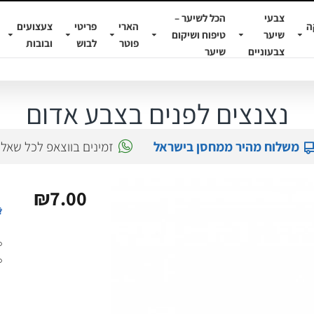
צבעי
הכל לשיער –
ה
הארי
פריטי
צעצועים
שיער
טיפוח ושיקום
פוטר
לבוש
ובובות
צבעוניים
שיער
נצנצים לפנים בצבע אדום
משלוח מהיר ממחסן בישראל
זמינים בווצאפ לכל שאל
₪7.00