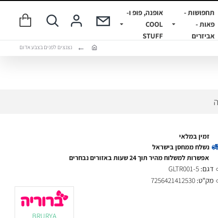
תחפושות -
אופנה, פופ ו-
פאות -
COOL
אביזרים
STUFF
נצנצים לפנים בצבע אדום
ה
זמין במלאי
נשלח ממחסן בישראל
אפשרות למשלוח מהיר תוך 24 שעות באזורים נבחרים
דגם:
GLTR001-5
מק"ט:
7256421412530
BRURYA