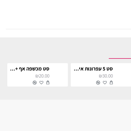
סט 5 עפרונות איפור עבים
סט מכשפה אף + ניבים ואצבעות זוהר בחושך מקצועי לאיפור תחפושות
₪20.00
₪30.00