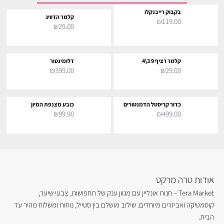
בקבוק רייבנקלו
קלמר הדוויג
₪119.00
₪29.00
קלמר רציף 9 3\4
דלומינטור
₪399.00
₪29.00
כדור קריסטל הדמנטורים
כובע מצנפת המיון
₪99.90
₪499.00
אודות טרה מרקט
Tera Market – חנות אונליין עם מגוון ענק של תחפושות, צבעי שיער,
קוסמטיקה ואביזרים מיוחדים. שילוב מושלם בין סטייל, נוחות ומשלוח מהיר עד
הבית.