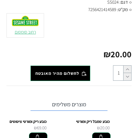
דגם:
SS024
מק"ט:
7256421414589
רחוב סומסום
₪20.00
לתשלום מהיר מאובטח
מוצרים משלימים
כובע טמבל ריק ומורטי
כובע ריק ומורטי ציטוטים
₪69.00
₪20.00