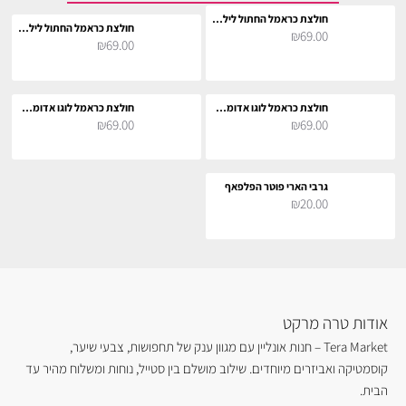
חולצת כראמל החתול לילדים
חולצת כראמל החתול לילדים
₪69.00
₪69.00
חולצת כראמל לוגו אדומה לילדים
חולצת כראמל לוגו אדומה לילדים
₪69.00
₪69.00
גרבי הארי פוטר הפלפאף
₪20.00
אודות טרה מרקט
Tera Market – חנות אונליין עם מגוון ענק של תחפושות, צבעי שיער,
קוסמטיקה ואביזרים מיוחדים. שילוב מושלם בין סטייל, נוחות ומשלוח מהיר עד
הבית.