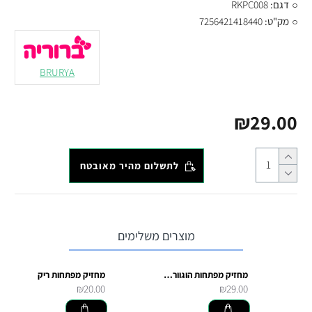
דגם:
RKPC008
מק"ט:
7256421418440
BRURYA
₪29.00
לתשלום מהיר מאובטח
מוצרים משלימים
מחזיק מפתחות הוגוורטס
מחזיק מפתחות ריק
₪20.00
₪29.00