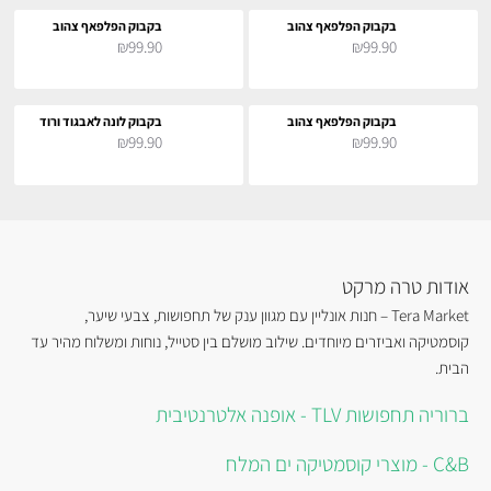
בקבוק הפלפאף צהוב
בקבוק הפלפאף צהוב
₪99.90
₪99.90
בקבוק הפלפאף צהוב
בקבוק לונה לאבגוד ורוד
₪99.90
₪99.90
אודות טרה מרקט
Tera Market – חנות אונליין עם מגוון ענק של תחפושות, צבעי שיער,
קוסמטיקה ואביזרים מיוחדים. שילוב מושלם בין סטייל, נוחות ומשלוח מהיר עד
הבית.
ברוריה תחפושות TLV - אופנה אלטרנטיבית
C&B - מוצרי קוסמטיקה ים המלח