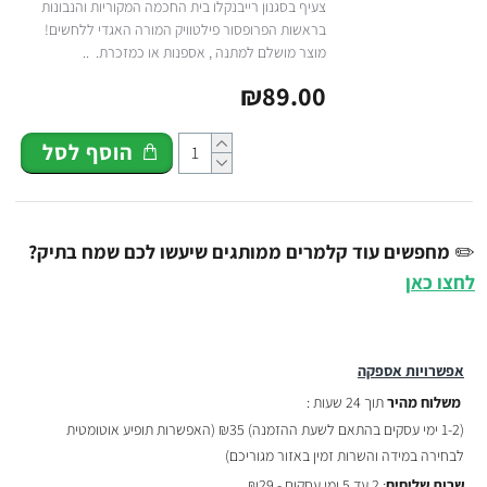
צעיף בסגנון רייבנקלו בית החכמה המקוריות והנבונות
בראשות הפרופסור פילטוויק המורה האגדי ללחשים!
מוצר מושלם למתנה , אספנות או כמזכרת. ..
₪89.00
הוסף לסל
✏️
מחפשים עוד קלמרים ממותגים שיעשו לכם שמח בתיק?
לחצו כאן
אפשרויות אספקה
משלוח מהיר
תוך 24 שעות :
(
1-2 ימי עסקים בהתאם לשעת ההזמנה)
₪35 (האפשרות תופיע אוטומטית
לבחירה במידה והשרות זמין באזור מגוריכם)
שרות שליחים
: 2 עד 5 ימי עסקים - ₪29