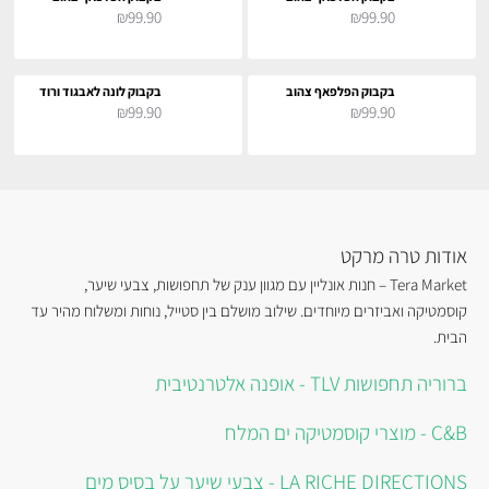
₪99.90
₪99.90
בקבוק הפלפאף צהוב
בקבוק לונה לאבגוד ורוד
₪99.90
₪99.90
אודות טרה מרקט
Tera Market – חנות אונליין עם מגוון ענק של תחפושות, צבעי שיער,
קוסמטיקה ואביזרים מיוחדים. שילוב מושלם בין סטייל, נוחות ומשלוח מהיר עד
הבית.
ברוריה תחפושות TLV - אופנה אלטרנטיבית
C&B - מוצרי קוסמטיקה ים המלח
LA RICHE DIRECTIONS - צבעי שיער על בסיס מים