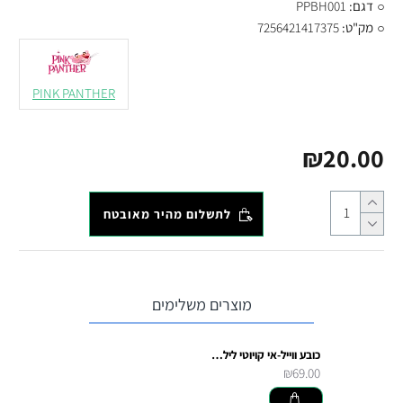
דגם:
PPBH001
מק"ט:
7256421417375
PINK PANTHER
₪20.00
לתשלום מהיר מאובטח
מוצרים משלימים
כובע ווייל-אי קויוטי לילדים
₪69.00