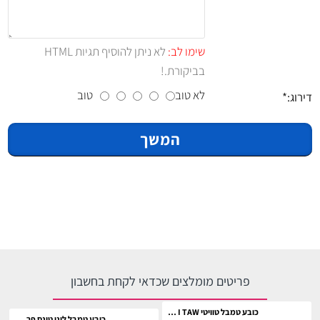
שימו לב:
לא ניתן להוסיף תגיות HTML
בביקורת.!
לא טוב
טוב
דירוג:
המשך
פריטים מומלצים שכדאי לקחת בחשבון
כובע טמבל טוויטי I TAWT I TAW
כובע טמבל לוני טונס פרצופים