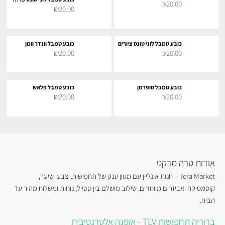
₪20.00
₪20.00
כובע טמבל לוני טונס ציורים
כובע טמבל וונדר וומן
₪20.00
₪20.00
כובע טמבל סופרמן
כובע טמבל פלאש
₪20.00
₪20.00
אודות טרה מרקט
Tera Market – חנות אונליין עם מגוון ענק של תחפושות, צבעי שיער,
קוסמטיקה ואביזרים מיוחדים. שילוב מושלם בין סטייל, נוחות ומשלוח מהיר עד
הבית.
ברוריה תחפושות TLV - אופנה אלטרנטיבית