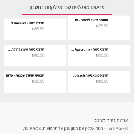
פריטים מומלצים שכדאי לקחת בחשבון
תוספת שיער לצמות - פוקסיה לתחפושת
חרב אנימה - Inosuke לתחפושת וקוספליי
₪29.90
₪99.90
חרב אנימה - Zenitsu Agatsuma לתחפושת וקוספליי
חרב אנימה מעוצבת לתחפושת וקוספליי
₪89.90
₪99.90
חרב ספוג אנימה bleach לתחפושת וקוספליי
חצאית טוטו 7 שכבות - אדום
₪39.90
₪89.90
אודות טרה מרקט
Tera Market – חנות אונליין עם מגוון ענק של תחפושות, צבעי שיער,