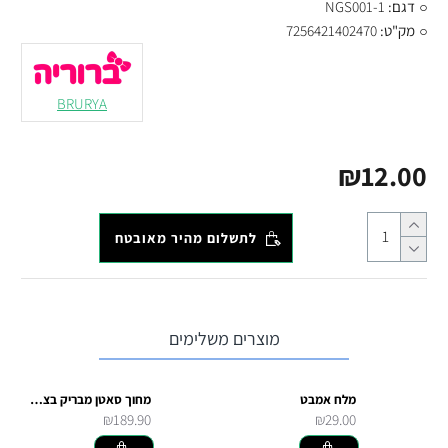
דגם:
NGS001-1
מק"ט:
7256421402470
BRURYA
₪12.00
לתשלום מהיר מאובטח
מוצרים משלימים
מלח אמבט
מחוך סאטן מבריק בצבע לבן
₪189.90
₪29.00