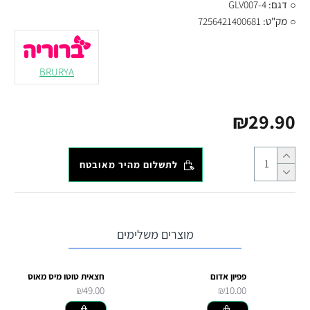
דגם:
GLV007-4
מק"ט:
7256421400681
BRURYA
₪29.90
לתשלום מהיר מאובטח
מוצרים משלימים
פפיון אדום
חצאית טוטו מיס מאוס
₪49.00
₪10.00