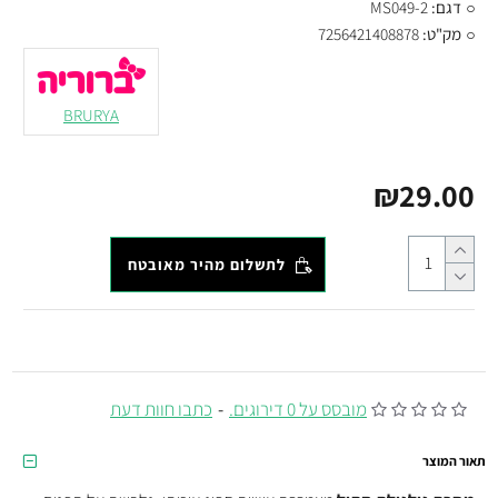
דגם:
MS049-2
מק"ט:
7256421408878
BRURYA
₪29.00
לתשלום מהיר מאובטח
מובסס על 0 דירוגים.
-
כתבו חוות דעת
תאור המוצר