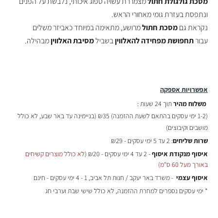
מסכת גולגולת חתול
מצמררת
עשויה ספוג איכותי, נלבשת על הפנים
ונתפסת בעזרת גומי מאחורי הראש.
נקראת גם
מסכת חתול
מרושע, מתאימה במיוחד כאביזר משלים
עבור
תחפושת מפחידה להאלווין
בשביל
מסיבת האלווין
מבהילה.
אפשרויות אספקה
משלוח מהיר
תוך 24 שעות :
(
1-2 ימי עסקים בהתאם לשעת ההזמנה)
₪35 (בניימינה עד באר שבע, לא כולל
מושבים וקיבוצים)
שרות שליחים
: 2 עד 5 ימי עסקים - ₪29
איסוף מנקודת איסוף
- 2 עד 4 ימי עסקים - ₪20
(לא כולל מוצרים קשיחים
באורך מעל 60 ס"מ)
איסוף עצמי
- משרד באר יעקב / חנות תל אביב, 1 - 4 ימי עסקים - חינם
* ימי עסקים נספרים למחרת ההזמנה, לא כולל שישי שבת וערבי חג