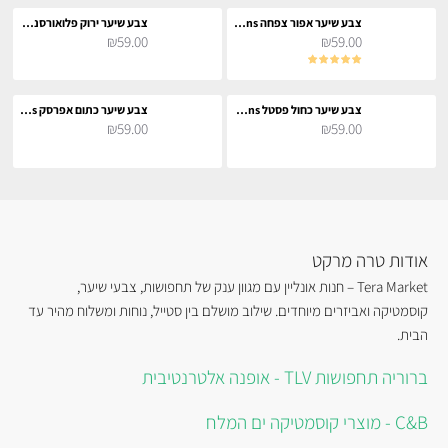
צבע שיער אפור צפחה Slate - La Riche Directions
צבע שיער ירוק פלואורסנטי Fluorescent Green - La Riche Directions
₪59.00
₪59.00
צבע שיער כחול פסטל Pastel Blue - La Riche Directions
צבע שיער כתום אפרסק Peach - La Riche Directions
₪59.00
₪59.00
אודות טרה מרקט
Tera Market – חנות אונליין עם מגוון ענק של תחפושות, צבעי שיער,
קוסמטיקה ואביזרים מיוחדים. שילוב מושלם בין סטייל, נוחות ומשלוח מהיר עד
הבית.
ברוריה תחפושות TLV - אופנה אלטרנטיבית
C&B - מוצרי קוסמטיקה ים המלח