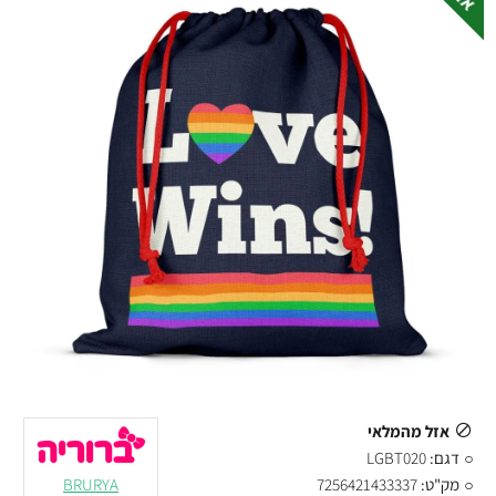
אזל מהמלאי
דגם:
LGBT020
מק"ט:
7256421433337
BRURYA