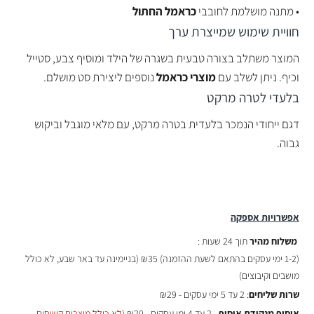
• מתנה מושלמת לחובבי
כראמל החתול
חוויית שימוש שמייצרת ערך
המוצר משתלב בצורה טבעית בשגרה של הילד ומוסיף צבע, סטייל
וכיף. ניתן לשלב עם
מוצרי כראמל
נוספים ליצירת סט מושלם.
בלעדי לטרה מרקט
דגם ייחודי הנמכר בלעדית בטרה מרקט, עם מלאי מוגבל וביקוש
גבוה.
אפשרויות אספקה
משלוח מהיר
תוך 24 שעות :
(
1-2 ימי עסקים בהתאם לשעת ההזמנה)
₪35 (בניימינה עד באר שבע, לא כולל
מושבים וקיבוצים)
שרות שליחים
: 2 עד 5 ימי עסקים - ₪29
איסוף מנקודת איסוף
- 2 עד 4 ימי עסקים - ₪20
(לא כולל מוצרים קשיחים