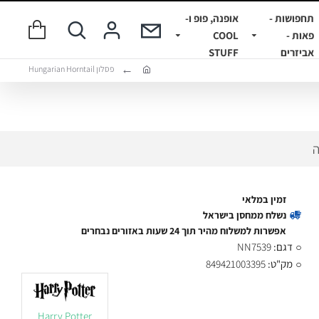
תחפושות -
אופנה, פופ ו-
פאות -
COOL
אביזרים
STUFF
פסלון Hungarian Horntail
ה
זמין במלאי
נשלח ממחסן בישראל
אפשרות למשלוח מהיר תוך 24 שעות באזורים נבחרים
דגם:
NN7539
מק"ט:
849421003395
Harry Potter