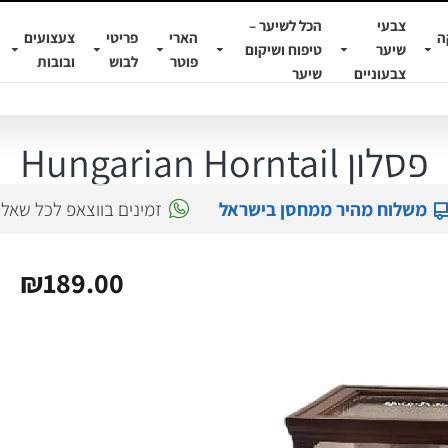
צבעי
הכל לשיער –
ה
הארי
פריטי
צעצועים
שיער
טיפוח ושיקום
פוטר
לבוש
ובובות
צבעוניים
שיער
פסלון Hungarian Horntail
משלוח מהיר ממחסן בישראל
זמינים בווצאפ לכל שאל
₪189.00