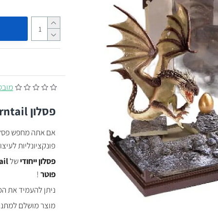
מובסס על
פסלון Hungarian Horntail אביזר הארי פוטר איכותי
פונקציונליות לעיצ
פסלון ייחודי
של
ail
פוטר
!
ניתן להעמיד את הפ
מוצר מושלם למתנה 