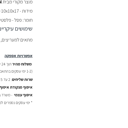
מוצר מקורי מבית
N
מידות - 10x10x17 ס"מ
חומר: פסל - פלסטיק
שימושים עיקריים
מתאים למעריצים, מ
אפשרויות אספקה
משלוח מהיר
תוך 24 שעות :
(
1-2 ימי עסקים בהתאם לשעת ההזמנה)
שרות שליחים
: 2 עד 5 ימי עסקים - ₪29
איסוף מנקודת איסוף
איסוף עצמי
- משרד באר יעקב
* ימי עסקים נספרים ל