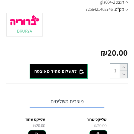
דגם:
gls004-2
מק"ט:
7256421402746
BRURYA
₪20.00
לתשלום מהיר מאובטח
מוצרים משלימים
שלייקס שחור
שלייקס שחור
₪20.00
₪20.00