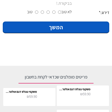
בביקורת.!
לא טוב
טוב
דירוג:
המשך
פריטים מומלצים שכדאי לקחת בחשבון
משקפי גוגלס דגם אולטרה - אפור
משקפי גוגלס דגם אולטרה - ברונזה
₪59.90
₪59.90