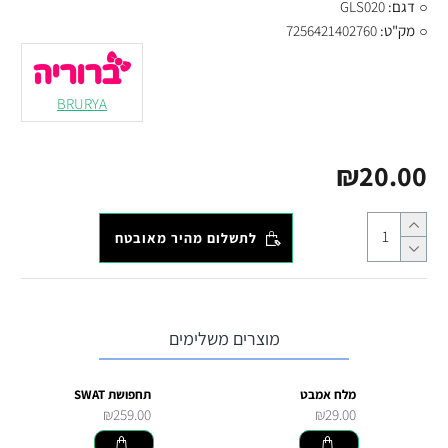
דגם:
GLS020
מק"ט:
7256421402760
BRURYA
₪20.00
לתשלום מהיר מאובטח
מוצרים משלימים
מלח אמבט
תחפושת SWAT
₪259.00
₪29.00