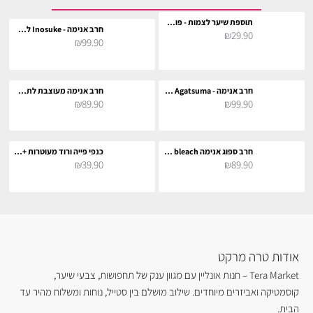
תוספת שיער לצמות - פוקסיה לתחפושת
חרב אנימה - Inosuke לתחפושת וקוספליי
₪29.90
₪99.90
חרב אנימה - Zenitsu Agatsuma לתחפושת וקוספליי
חרב אנימה מעוצבת לתחפושת וקוספליי
₪89.90
₪99.90
חרב ספוג אנימה bleach לתחפושת וקוספליי
כנפי פייה ורוד מעוטרות + תאורה צבעונית לתחפושת קוספליי
₪39.90
₪89.90
אודות טרה מרקט
Tera Market – חנות אונליין עם מגוון ענק של תחפושות, צבעי שיער,
קוסמטיקה ואביזרים מיוחדים. שילוב מושלם בין סטייל, נוחות ומשלוח מהיר עד
הבית.