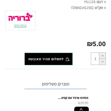
דגם:
HLL116
מק"ט:
7256421411502
BRURYA
₪5.00
לתשלום מהיר מאובטח
מוצרים משלימים
מסיכת ערפד עם קפיצים בעיניים
₪39.90