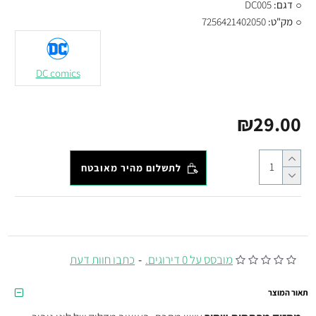
דגם:
DC005
מק"ט:
7256421402050
DC comics
₪29.00
לתשלום מהיר מאובטח
מובסס על 0 דירוגים.
-
כתבו חוות דעת
תאור המוצר