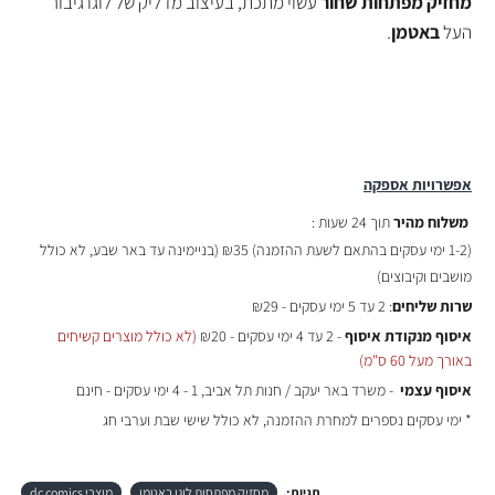
מחזיק מפתחות
שחור
עשוי מתכת,
בעיצוב מדליק של לוגו גיבור
העל
באטמן
.
אפשרויות אספקה
משלוח מהיר
תוך 24 שעות :
(
1-2 ימי עסקים בהתאם לשעת ההזמנה)
₪35 (בניימינה עד באר שבע, לא כולל
מושבים וקיבוצים)
שרות שליחים
: 2 עד 5 ימי עסקים - ₪29
איסוף מנקודת איסוף
- 2 עד 4 ימי עסקים - ₪20
(לא כולל מוצרים קשיחים
באורך מעל 60 ס"מ)
איסוף עצמי
- משרד באר יעקב / חנות תל אביב, 1 - 4 ימי עסקים - חינם
* ימי עסקים נספרים למחרת ההזמנה, לא כולל שישי שבת וערבי חג
תגיות:
מחזיק מפתחות לוגו באטמן
מוצרי dc comics