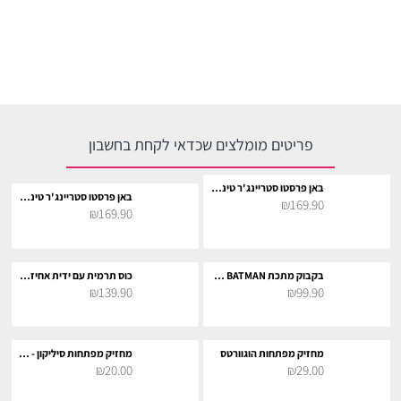
פריטים מומלצים שכדאי לקחת בחשבון
באן פרסטו סטריינג'ר טינגס הופר
באן פרסטו סטריינג'ר טינגס לוקאס
₪169.90
₪169.90
בקבוק מתכת WHO CARES I'M BATMAN
כוס תרמית עם ידית אחיזה וקש - באטמן
₪139.90
₪99.90
מחזיק מפתחות הוגוורטס
מחזיק מפתחות סיליקון - סטיץ׳ וסקראמפ
₪20.00
₪29.00