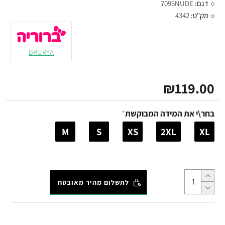
דגם:
7095NUDE
מק"ט:
4342
BRURYA
₪119.00
בחר\י את המידה המבוקשת
M
S
XS
2XL
XL
לתשלום מהיר מאובטח