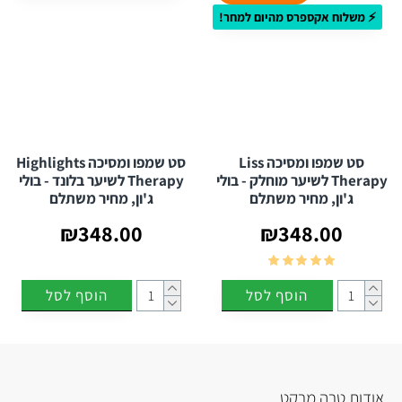
⚡ משלוח אקספרס מהיום למחר!
סט שמפו ומסיכה Liss
סט שמפו ומסיכה Highlights
Therapy לשיער מוחלק - בולי
Therapy לשיער בלונד - בולי
ג'ון, מחיר משתלם
ג'ון, מחיר משתלם
₪348.00
₪348.00
הוסף לסל
הוסף לסל
אודות טרה מרקט