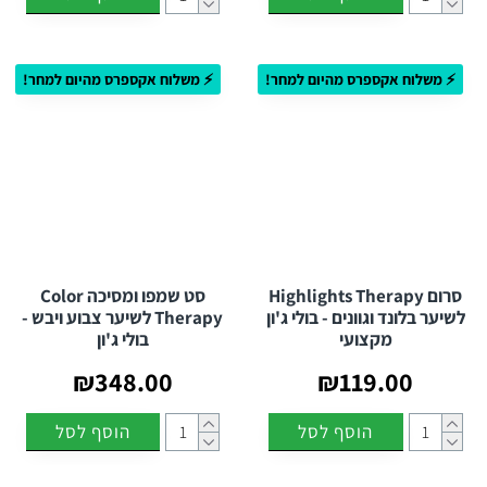
⚡ משלוח אקספרס מהיום למחר!
⚡ משלוח אקספרס מהיום למחר!
סרום Highlights Therapy
סט שמפו ומסיכה Color
לשיער בלונד וגוונים - בולי ג'ון
Therapy לשיער צבוע ויבש -
מקצועי
בולי ג'ון
₪348.00
₪119.00
הוסף לסל
הוסף לסל