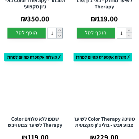
לשיער מוחלק - בולי ג'ון Liss
ומובהר - Color Therapy בולי
Therapy
ג'ון מקצועי
₪350.00
₪119.00
הוסף לסל
הוסף לסל
⚡ משלוח אקספרס מהיום למחר!
⚡ משלוח אקספרס מהיום למחר!
מסיכה Color Therapy לשיער
שמפו ללא מלחים Color
צבוע ויבש - בולי ג'ון מקצועית
Therapy לשיער צבוע ויבש
₪119.00
₪229.00