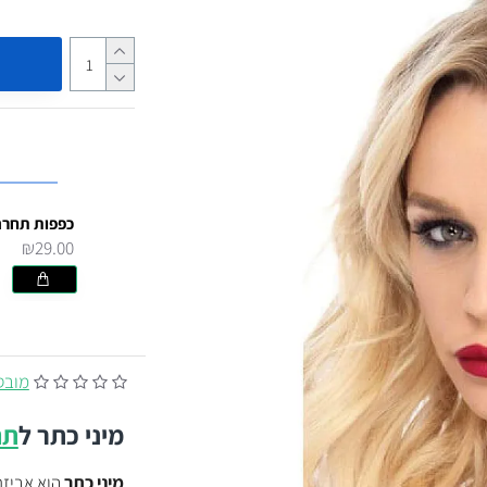
₪29.00
מובסס על
מיני כתר
ל
תח
מיני כתר
הוא אביזר