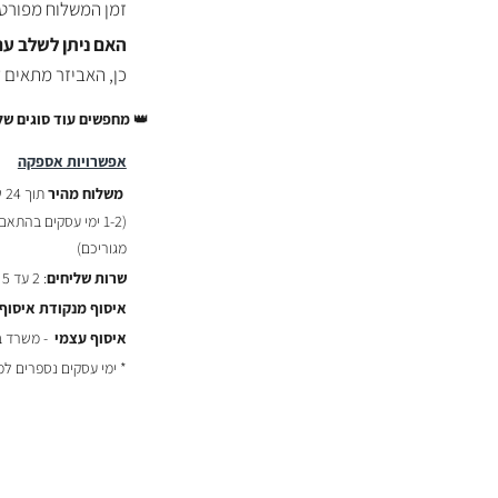
זמן המשלוח מפורט בתנאי 
האם ניתן לשלב עם
כן, האביזר מתאים 
👑
מחפשים עוד סוגים של
אפשרויות אספקה
משלוח מהיר
תוך 24 שעות :
(
1-2 ימי עסקים בהתאם לשעת ההזמנה)
מגוריכם)
שרות שליחים
: 2 עד 5 ימי עסקים - ₪29
איסוף מנקודת איסוף
איסוף עצמי
- משרד באר יעקב
* ימי עסקים נספרים ל