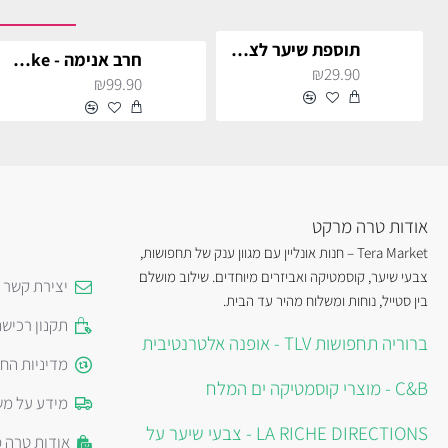
תוספת שיער לצמות - פוקסיה לתחפושת
חרב אנימה - Inosuke לתחפושת וקוספליי
₪29.90
₪99.90
אודות טרה מרקט
Tera Market – חנות אונליין עם מגוון ענק של תחפושות,
צבעי שיער, קוסמטיקה ואביזרים מיוחדים. שילוב מושלם
יצירת קשר
בין סטייל, נוחות ומשלוח מהיר עד הבית.
תקנון רכיש
ברוריה תחפושות TLV - אופנה אלטרנטיבית
מדיניות הח
C&B - מוצרי קוסמטיקה ים המלח
מידע על מש
LA RICHE DIRECTIONS - צבעי שיער על
אודות טרה 