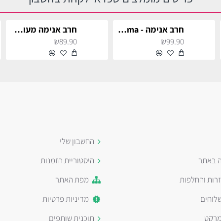
חרב אנימה - Zenitsu Agatsuma לתחפושת וקוספליי
חרב אנימה מעוצבת לתחפושת וקוספליי
₪89.90
₪99.90
החשבון שלי
ה באתר
היסטוריית הזמנות
זרות והחלפות
מפת האתר
לוחים
מדיניות פרטיות
מרקט
תוכנית שותפים