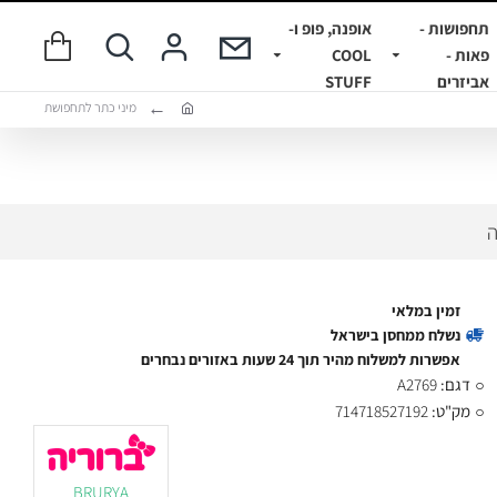
תחפושות -
אופנה, פופ ו-
פאות -
COOL
אביזרים
STUFF
מיני כתר לתחפושת
ה
זמין במלאי
נשלח ממחסן בישראל
אפשרות למשלוח מהיר תוך 24 שעות באזורים נבחרים
דגם:
A2769
מק"ט:
714718527192
BRURYA