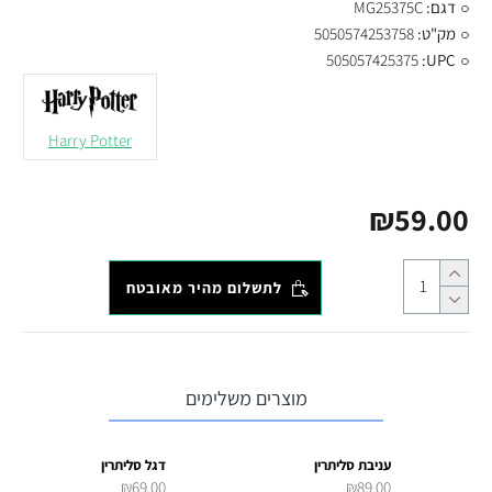
דגם:
MG25375C
מק"ט:
5050574253758
505057425375
UPC:
Harry Potter
₪59.00
לתשלום מהיר מאובטח
מוצרים משלימים
עניבת סליתרין
דגל סליתרין
₪69.00
₪89.00