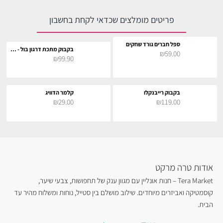
פריטים מומלצים שכדאי לקחת בחשבון
ספל חברים גורד שחקים
בקבוק מתכת דרגון בול - סמל גוקו
₪59.00
₪99.90
בקבוק רייבנקלו
קלמר הדוויג
₪29.00
₪119.00
אודות טרה מרקט
Tera Market – חנות אונליין עם מגוון ענק של תחפושות, צבעי שיער,
קוסמטיקה ואביזרים מיוחדים. שילוב מושלם בין סטייל, נוחות ומשלוח מהיר עד
הבית.